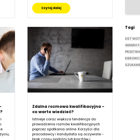
Czytaj dalej
Tagi
LIST MO
GENERAT
PRZETWA
KIEROW
SZUKANI
-
Zdalna rozmowa kwalifikacyjna -
ć?
co warto wiedzieć?
m
Istnieje coraz większa tendencja do
o
prowadzenia rozmów kwalifikacyjnych
ie
poprzez spotkania online. Korzyści dla
życiu,
pracodawcy i kandydata są oczywiste -
brak czasu podróży lub kosztów i