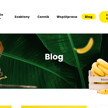
to
S
Szablony
Cennik
Współpraca
Blog
?
C
Blog