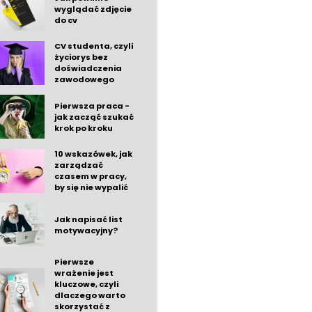
wyglądać zdjęcie
do cv
CV studenta, czyli
życiorys bez
doświadczenia
zawodowego
Pierwsza praca -
jak zacząć szukać
krok po kroku
10 wskazówek, jak
zarządzać
czasem w pracy,
by się nie wypalić
Jak napisać list
motywacyjny?
Pierwsze
wrażenie jest
kluczowe, czyli
dlaczego warto
skorzystać z