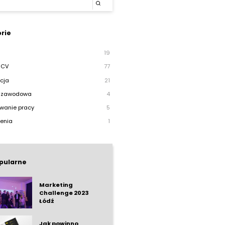
rie
19
 CV
77
cja
21
a zawodowa
4
wanie pracy
5
enia
1
pularne
Marketing
Challenge 2023
Łódź
Jak powinno