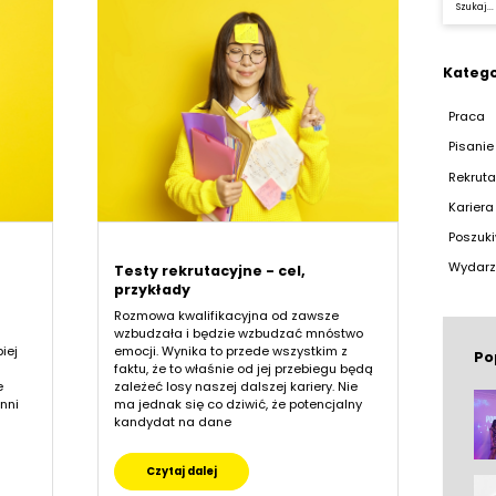
Katego
Praca
Pisanie
Rekruta
Karier
Poszuki
Wydarz
Testy rekrutacyjne - cel,
przykłady
Rozmowa kwalifikacyjna od zawsze
wzbudzała i będzie wzbudzać mnóstwo
iej
emocji. Wynika to przede wszystkim z
Po
faktu, że to właśnie od jej przebiegu będą
e
zależeć losy naszej dalszej kariery. Nie
nni
ma jednak się co dziwić, że potencjalny
kandydat na dane
Czytaj dalej