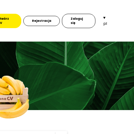
twórz
Zaloguj
Rejestracja
V
się
pl