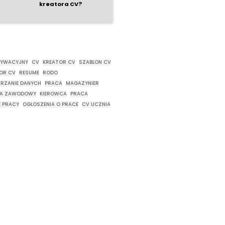
kreatora CV?
TYWACYJNY
CV
KREATOR CV
SZABLON CV
OR CV
RESUME
RODO
RZANIE DANYCH
PRACA
MAGAZYNIER
CA ZAWODOWY
KIEROWCA
PRACA
E PRACY
OGLOSZENIA O PRACE
CV UCZNIA