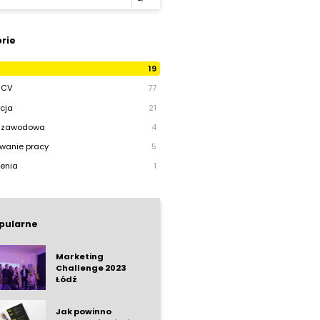
rie
19
 CV
77
cja
21
a zawodowa
4
wanie pracy
5
enia
1
pularne
Marketing
Challenge 2023
Łódź
Jak powinno