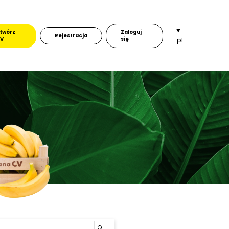
twórz
Zaloguj
Rejestracja
V
się
pl