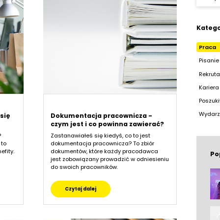
Katego
Praca
Pisanie
Rekruta
Karier
Poszuki
Wydarz
się
Dokumentacja pracownicza -
czym jest i co powinna zawierać?
?
Zastanawiałeś się kiedyś, co to jest
 to
dokumentacja pracownicza? To zbiór
efity.
dokumentów, które każdy pracodawca
Po
jest zobowiązany prowadzić w odniesieniu
do swoich pracowników.
Czytaj dalej