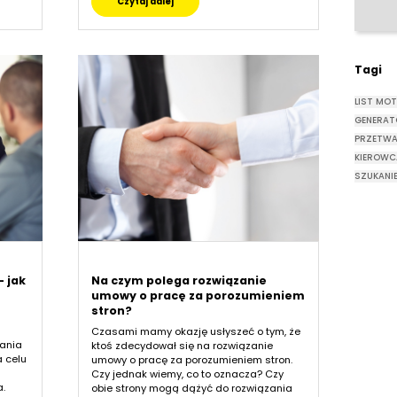
Czytaj dalej
Tagi
LIST MO
GENERAT
PRZETWA
KIEROW
SZUKANI
 jak
Na czym polega rozwiązanie
umowy o pracę za porozumieniem
stron?
Czasami mamy okazję usłyszeć o tym, że
zania
ktoś zdecydował się na rozwiązanie
 celu
umowy o pracę za porozumieniem stron.
Czy jednak wiemy, co to oznacza? Czy
a.
obie strony mogą dążyć do rozwiązania