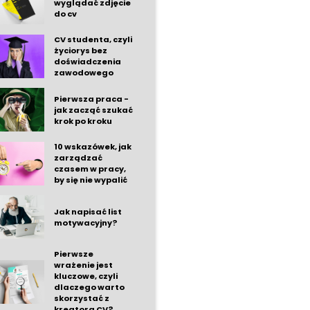
wyglądać zdjęcie
do cv
CV studenta, czyli
życiorys bez
doświadczenia
zawodowego
Pierwsza praca -
jak zacząć szukać
krok po kroku
10 wskazówek, jak
zarządzać
czasem w pracy,
by się nie wypalić
Jak napisać list
motywacyjny?
Pierwsze
wrażenie jest
kluczowe, czyli
dlaczego warto
skorzystać z
kreatora CV?