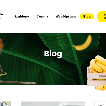
to
S
Szablony
Cennik
Współpraca
Blog
?
C
Blog