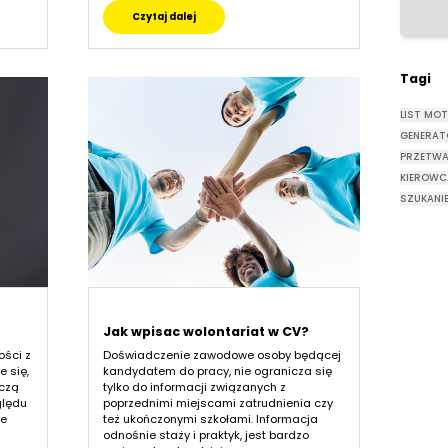
Czytaj dalej
Tagi
LIST MO
GENERAT
PRZETWA
KIEROW
SZUKANI
Jak wpisac wolontariat w CV?
ości z
Doświadczenie zawodowe osoby będącej
 się,
kandydatem do pracy, nie ogranicza się
uczą
tylko do informacji związanych z
ględu
poprzednimi miejscami zatrudnienia czy
ie
też ukończonymi szkołami. Informacja
odnośnie staży i praktyk, jest bardzo