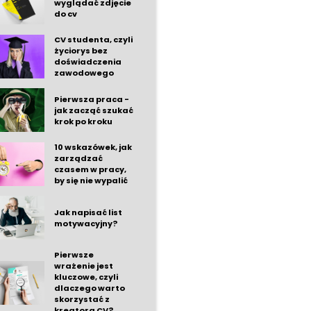
wyglądać zdjęcie
do cv
CV studenta, czyli
życiorys bez
doświadczenia
zawodowego
Pierwsza praca -
jak zacząć szukać
krok po kroku
10 wskazówek, jak
zarządzać
czasem w pracy,
by się nie wypalić
Jak napisać list
motywacyjny?
Pierwsze
wrażenie jest
kluczowe, czyli
dlaczego warto
skorzystać z
kreatora CV?