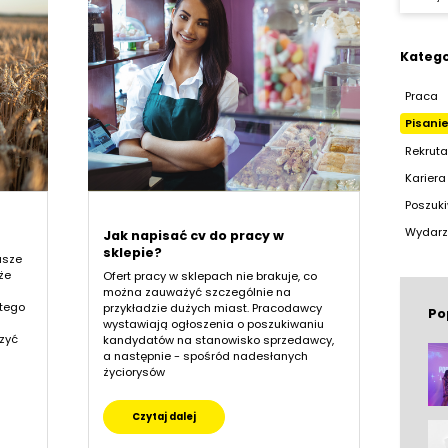
Katego
Praca
Pisani
Rekruta
Karier
Poszuki
Wydarz
Jak napisać cv do pracy w
sklepie?
asze
że
Ofert pracy w sklepach nie brakuje, co
można zauważyć szczególnie na
 tego
przykładzie dużych miast. Pracodawcy
Po
wystawiają ogłoszenia o poszukiwaniu
zyć
kandydatów na stanowisko sprzedawcy,
a następnie - spośród nadesłanych
życiorysów
Czytaj dalej