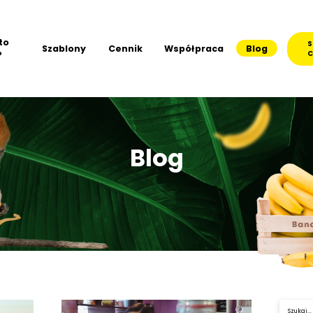
to
S
Szablony
Cennik
Współpraca
Blog
?
C
Blog