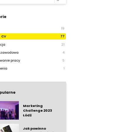
rie
19
e CV
77
cja
21
a zawodowa
4
wanie pracy
5
enia
1
pularne
Marketing
Challenge 2023
Łódź
Jak powinno