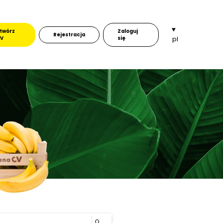
twórz
Zaloguj
Rejestracja
V
się
pl