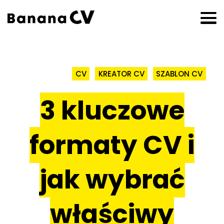
CV
KREATOR CV
SZABLON CV
3 kluczowe
formaty CV i
jak wybrać
właściwy