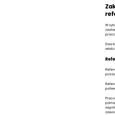
Za
ref
W syt
zasta
prac
Dwa k
właśc
Ref
Refer
poszu
Refer
potwi
Praco
pamię
współ
zawo