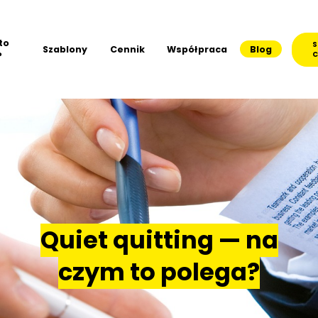
to
S
Szablony
Cennik
Współpraca
Blog
?
C
Quiet quitting — na
czym to polega?