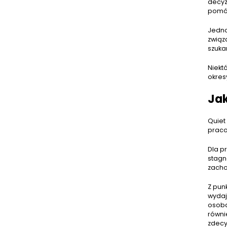
decyz
pomóc
Jedno
związ
szuka
Niekt
okres
Jak
Quiet
praco
Dla p
stagn
zacho
Z pun
wydaj
osoba
równi
zdecy