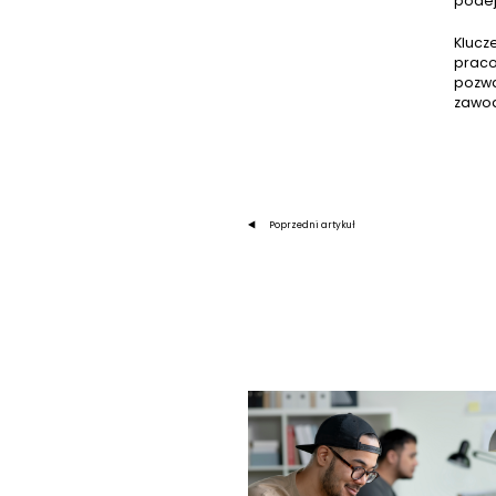
podej
Klucz
praco
pozwa
zawo
Poprzedni artykuł