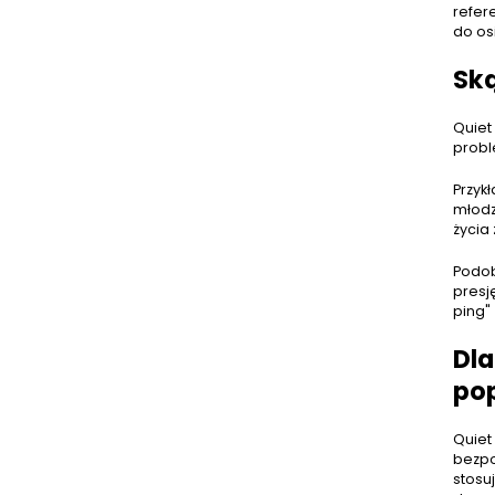
refer
do os
Ską
Quiet 
probl
Przyk
młodz
życia
Podob
presj
ping" 
Dla
po
Quiet
bezpo
stosu