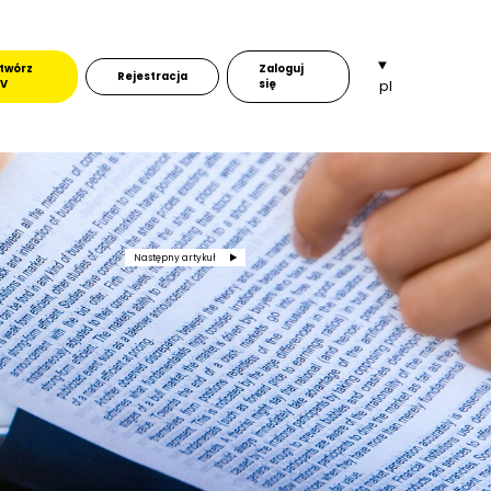
twórz
Zaloguj
Rejestracja
V
się
pl
Następny artykuł