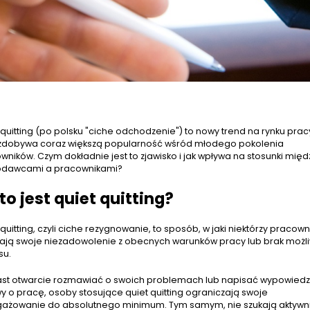
 quitting (po polsku "ciche odchodzenie") to nowy trend na rynku prac
 zdobywa coraz większą popularność wśród młodego pokolenia
wników. Czym dokładnie jest to zjawisko i jak wpływa na stosunki międ
dawcami a pracownikami?
to jest quiet quitting?
quitting, czyli ciche rezygnowanie, to sposób, w jaki niektórzy pracown
ają swoje niezadowolenie z obecnych warunków pracy lub brak możl
su.
st otwarcie rozmawiać o swoich problemach lub napisać wypowiedz
 o pracę, osoby stosujące quiet quitting ograniczają swoje
ażowanie do absolutnego minimum. Tym samym, nie szukają aktywn