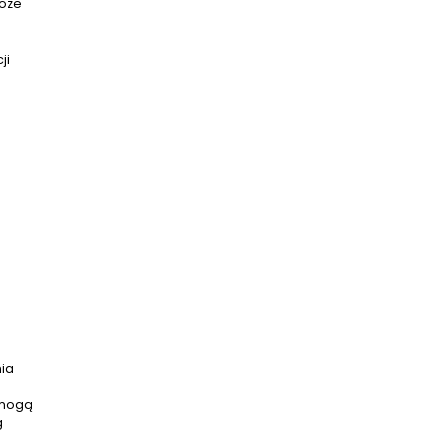
może
ji
ia
 mogą
g