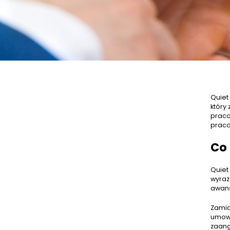
Quiet
który
praco
praco
Co 
Quiet 
wyraż
awan
Zamia
umowy
zaang