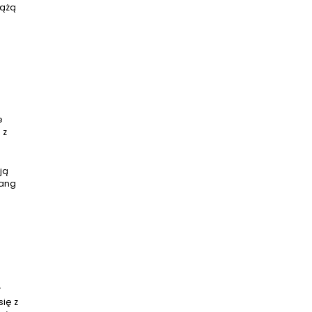
dążą
e
 z
ją
tang
y
ię z