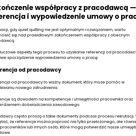
kończenie współpracy z pracodawcą 
erencja i wypowiedzenie umowy o pra
uacji, gdy quiet quitting nie jest optymalnym rozwiązaniem, warto
nowić się nad prawidłowym zakończeniem współpracy z obecnym
odawcą.
luczowe aspekty tego procesu to uzyskanie referencji od pracodawc
iwe sporządzenie wypowiedzenia umowy o pracę.
erencja od pracodawcy
encja od pracodawcy to ważny dokument, który może pomóc w
kiwaniu nowego zatrudnienia.
encje są dowodem na kompetencje i umiejętności pracownika oraz
erdzeniem doświadczenia zawodowego.
dawcy często proszą o takie dokumenty podczas procesu rekrutacji.
tać, że referencje można poprosić nie tylko przełożonego, ale równi
pracowników lub innych osób, które mogą potwierdzić nasze umiejęt
dowe.