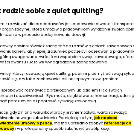
 radzić sobie z quiet quitting?
m z rozwiązań dla pracodawców jest budowanie otwartej i transpare
ry organizacyjnej, która umożliwia pracownikom wyrażanie swoich opini
tniczenie w procesie podejmowania decyzji.
dawcy powinni również zachęcać do rozmów o celach zawodowych 
waniu kariery, aby lepiej zrozumieć potrzeby i oczekiwania pracownik
gólną uwagę warto zwrócić na wsparcie rozwoju zawodowego, ofer
wości awansu i uczciwe wynagradzanie zaangażowania.
nicy, którzy rozważają quiet quitting, powinni przemyśleć swoją sytua
nowić się, czy takie zachowanie jest najlepszym rozwiązaniem.
 spróbować rozmawiać z przełożonym lub działem HR o swoich
emach i oczekiwaniach. Być może, dzięki otwartej komunikacji, uda si
nąć porozumienie i poprawić sytuację zawodową.
uacji, gdy zmiana warunków pracy jest niemożliwa, warto rozważyć
kiwanie nowego zatrudnienia. Pamiętając o tym,
jak napisać
wiedzenie umowy o pracę
, można uprzednio zdobyć
referencje od
odawcy
i w profesjonalny sposób zakończyć współpracę.