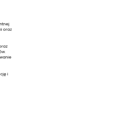
ntnej
i oraz
oraz
ów.
owanie
cję i
ę