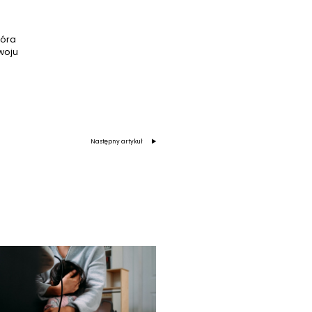
tóra
woju
Następny artykuł