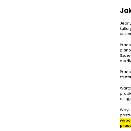
Jak
Jedny
kultu
uczes
Praco
plano
Szcze
możli
Pracow
zasta
Warto
probl
osiąg
W syt
poszu
wypo
prac