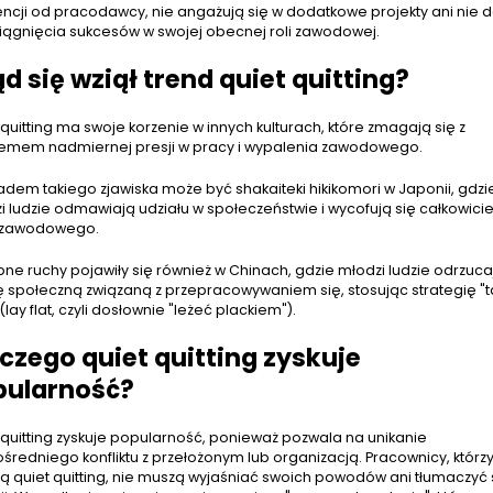
encji od pracodawcy, nie angażują się w dodatkowe projekty ani nie 
iągnięcia sukcesów w swojej obecnej roli zawodowej.
d się wziął trend quiet quitting?
quitting ma swoje korzenie w innych kulturach, które zmagają się z
emem nadmiernej presji w pracy i wypalenia zawodowego.
ładem takiego zjawiska może być shakaiteki hikikomori w Japonii, gdzi
i ludzie odmawiają udziału w społeczeństwie i wycofują się całkowicie
 zawodowego.
ne ruchy pojawiły się również w Chinach, gdzie młodzi ludzie odrzuca
ę społeczną związaną z przepracowywaniem się, stosując strategię "
(lay flat, czyli dosłownie "leżeć plackiem").
czego quiet quitting zyskuje
pularność?
 quitting zyskuje popularność, ponieważ pozwala na unikanie
średniego konfliktu z przełożonym lub organizacją. Pracownicy, którz
ją quiet quitting, nie muszą wyjaśniać swoich powodów ani tłumaczyć s