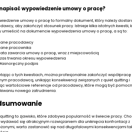
 napisać wypowiedzenie umowy o pracę?
iedzenie umowy o pracę to formalny dokument, który należy dostar
awcy, aby zakończyć stosunek pracy. Istnieje kilka istotnych kwestii, 
y umieścić na dokumencie wypowiedzenia umowy o pracę, a są to:
ane pracodawcy
ane pracownika
ata zawarcia umowy o pracę, wraz z miejscowością
zas trwania okresu wypowiedzenia
łasnoręczny podpis
tając o tych kwestiach, można profesjonalnie zakończyć współpracę 
ym pracodawcą, unikając konsekwencji związanych z quiet quitting i
jąc wartościowe referencje od pracodawcy, które mogą być pomoc
kiwaniu nowego zatrudnienia.
dsumowanie
 quitting to zjawisko, które zdobywa popularność w świecie pracy. Cho
wydawać się atrakcyjnym rozwiązaniem dla uniknięcia konfrontacji z
ożonymi, warto zastanowić się nad długofalowymi konsekwencjami ta