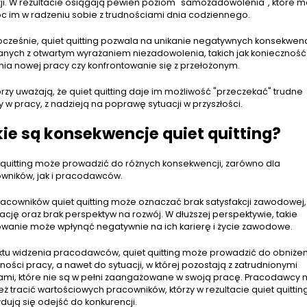
ji. W rezultacie osiągają pewien poziom "samozadowolenia", które 
 im w radzeniu sobie z trudnościami dnia codziennego.
cześnie, quiet quitting pozwala na unikanie negatywnych konsekwenc
anych z otwartym wyrażaniem niezadowolenia, takich jak konieczność
nia nowej pracy czy konfrontowanie się z przełożonym.
órzy uważają, że quiet quitting daje im możliwość "przeczekać" trudne
y w pracy, z nadzieją na poprawę sytuacji w przyszłości.
ie są konsekwencje quiet quitting?
 quitting może prowadzić do różnych konsekwencji, zarówno dla
wników, jak i pracodawców.
racowników quiet quitting może oznaczać brak satysfakcji zawodowej,
ację oraz brak perspektyw na rozwój. W dłuższej perspektywie, takie
wanie może wpłynąć negatywnie na ich karierę i życie zawodowe.
ktu widzenia pracodawców, quiet quitting może prowadzić do obniżen
ności pracy, a nawet do sytuacji, w której pozostają z zatrudnionymi
mi, które nie są w pełni zaangażowane w swoją pracę. Pracodawcy
eż tracić wartościowych pracowników, którzy w rezultacie quiet quittin
dują się odejść do konkurencji.