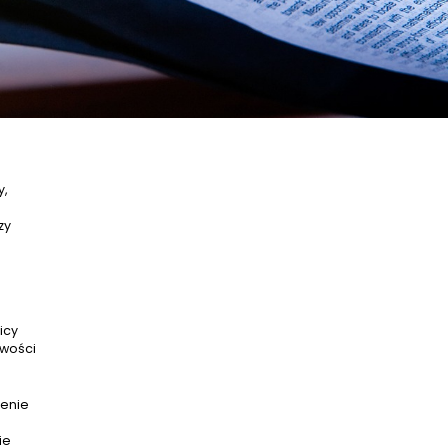
y,
zy
icy
iwości
enie
ie