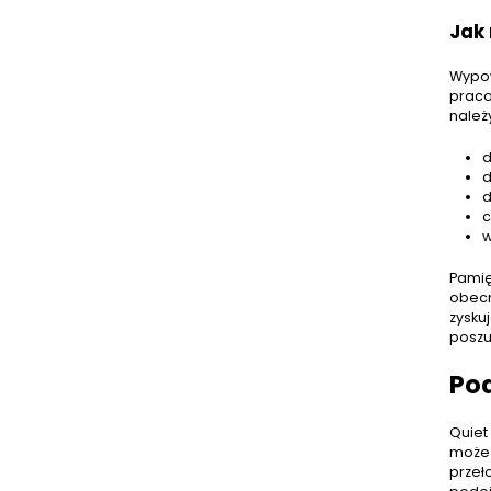
Jak
Wypow
pracod
należ
d
d
d
c
w
Pamię
obecn
zysku
poszu
Po
Quiet
może 
przeł