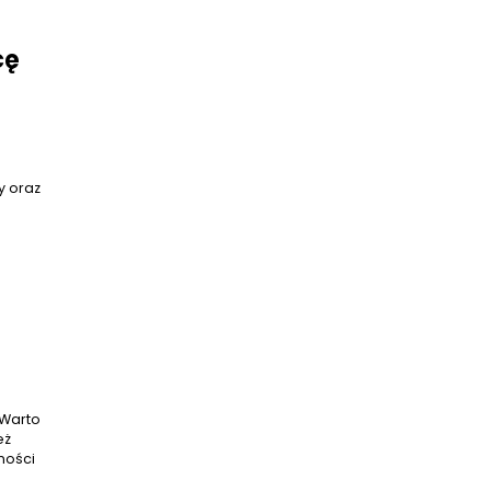
—
cę
y oraz
 Warto
eż
ności